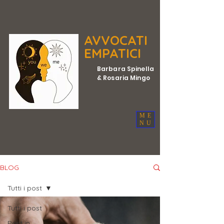
AVVOCATI
EMPATICI
Barbara Spinella
& Rosaria Mingo
ME
NU
BLOG
Tutti i post
Tutti i post
Post in