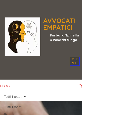
AVVOCATI
EMPATICI
Barbara Spinella
& Rosaria Mingo
ME
NU
BLOG
Tutti i post
Tutti i post
Post in