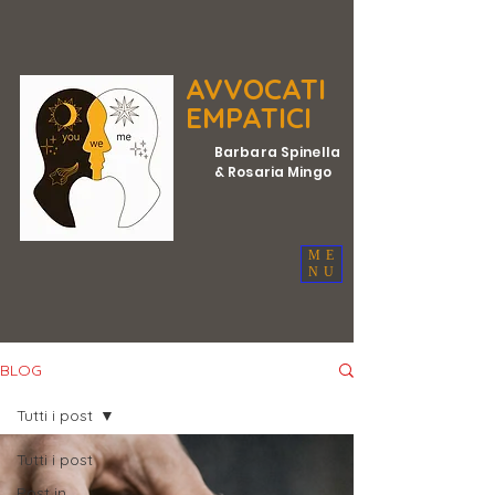
AVVOCATI
EMPATICI
Barbara Spinella
& Rosaria Mingo
ME
NU
BLOG
Tutti i post
Tutti i post
Post in