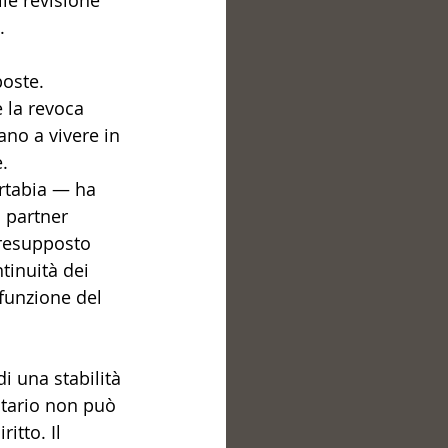
le revisione 
.
oste. 
la revoca 
uano a vivere in 
.
artabia — ha 
 partner 
presupposto 
tinuità dei 
funzione del 
 una stabilità 
atario non può 
itto. Il 