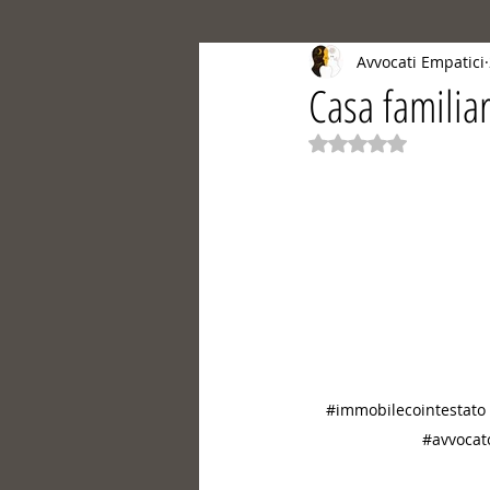
Avvocati Empatici
Casa familiar
Valutazione NaN st
#immobilecointestato
#avvocato