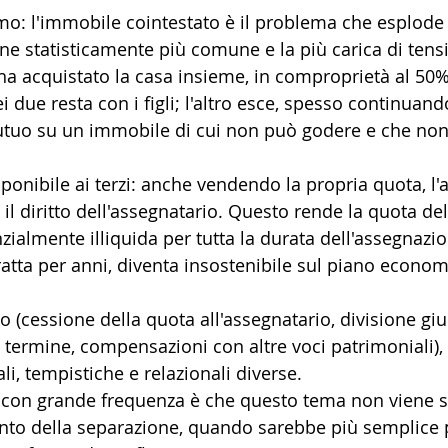
mo: l'immobile cointestato è il problema che esplode
one statisticamente più comune e la più carica di tens
ha acquistato la casa insieme, in comproprietà al 50%
 due resta con i figli; l'altro esce, spesso continuand
utuo su un immobile di cui non può godere e che no
ponibile ai terzi: anche vendendo la propria quota, l'
il diritto dell'assegnatario. Questo rende la quota de
ialmente illiquida per tutta la durata dell'assegnazio
ratta per anni, diventa insostenibile sul piano econom
o (cessione della quota all'assegnatario, divisione giud
 termine, compensazioni con altre voci patrimoniali)
li, tempistiche e relazionali diverse. 
 con grande frequenza è che questo tema non viene 
to della separazione, quando sarebbe più semplice pi