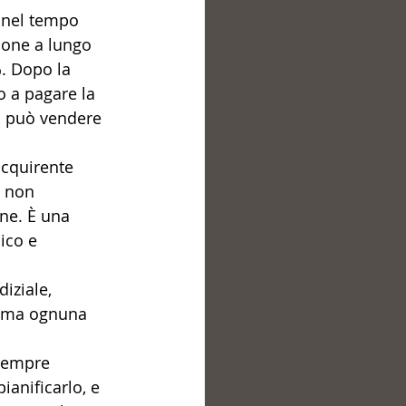
 nel tempo
ione a lungo 
. Dopo la 
o a pagare la 
n può vendere 
acquirente 
l non 
ne. È una 
ico e 
iziale, 
, ma ognuna 
sempre 
anificarlo, e 