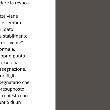
dere la revoca 
nza viene 
ome sembra.
il dato 
ora stabilmente 
"convivente" 
ormale. 
proprio punto 
ti, non ha 
assegnazione.
n figli 
segnatario che 
presupposto 
va chiesta con 
ni o di un 