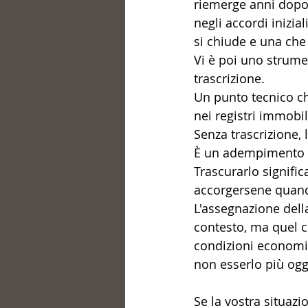
riemerge anni dopo 
negli accordi inizia
si chiude e una che 
Vi è poi uno strume
trascrizione.
Un punto tecnico ch
nei registri immobili
Senza trascrizione, l
È un adempimento e
Trascurarlo signific
accorgersene quand
L'assegnazione dell
contesto, ma quel co
condizioni economic
non esserlo più ogg
Se la vostra situaz