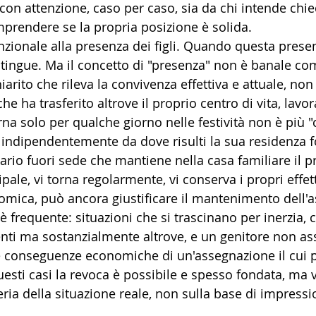
con attenzione, caso per caso, sia da chi intende chie
mprendere se la propria posizione è solida.
nzionale alla presenza dei figli. Quando questa prese
 estingue. Ma il concetto di "presenza" non è banale c
arito che rileva la convivenza effettiva e attuale, non 
 che ha trasferito altrove il proprio centro di vita, lav
torna solo per qualche giorno nelle festività non è più 
, indipendentemente da dove risulti la sua residenza f
itario fuori sede che mantiene nella casa familiare il 
ipale, vi torna regolarmente, vi conserva i propri effet
mica, può ancora giustificare il mantenimento dell'
è frequente: situazioni che si trascinano per inerzia, co
ti ma sostanzialmente altrove, e un genitore non as
le conseguenze economiche di un'assegnazione il cui 
uesti casi la revoca è possibile e spesso fondata, ma 
ria della situazione reale, non sulla base di impressio