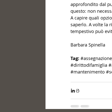
approfondito dal pun
questo: non necessa
A capire quali opzi
saperlo. A volte la 
tempestivo può evi
Barbara Spinella
Tag:
#assegnazione
#dirittodifamiglia
#
#mantenimento
#s