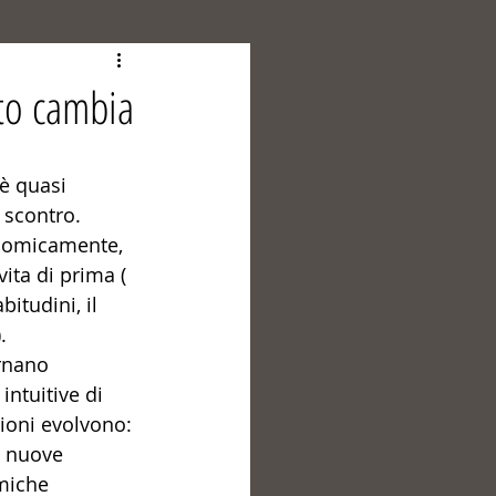
tto cambia
è quasi 
 scontro. 
nomicamente, 
ita di prima ( 
bitudini, il 
. 
rnano 
ntuitive di 
zioni evolvono: 
o nuove 
miche 