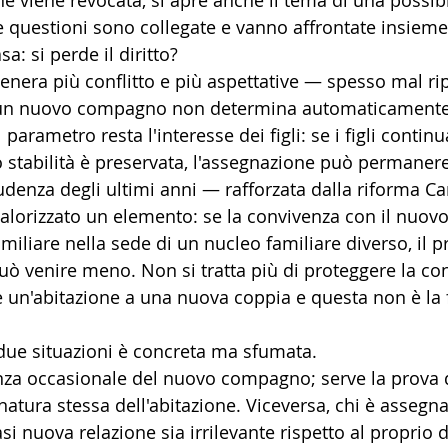
e viene revocata, si apre anche il tema di una possibi
e questioni sono collegate e vanno affrontate insieme
a: si perde il diritto?
nera più conflitto e più aspettative — spesso mal rip
 un nuovo compagno non determina automaticamente 
 parametro resta l'interesse dei figli: se i figli contin
o stabilità è preservata, l'assegnazione può permanere
rudenza degli ultimi anni — rafforzata dalla riforma C
lorizzato un elemento: se la convivenza con il nuovo
miliare nella sede di un nucleo familiare diverso, il 
uò venire meno. Non si tratta più di proteggere la con
re un'abitazione a una nuova coppia e questa non è la 
 due situazioni è concreta ma sfumata. 
za occasionale del nuovo compagno; serve la prova di
 natura stessa dell'abitazione. Viceversa, chi è assegn
i nuova relazione sia irrilevante rispetto al proprio dir