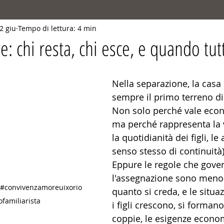
2 giu
Tempo di lettura: 4 min
e: chi resta, chi esce, e quando tu
elle su 5.
Nella separazione, la casa 
sempre il primo terreno di
Non solo perché vale eco
ma perché rappresenta la v
la quotidianità dei figli, le a
senso stesso di continuità)
Eppure le regole che gove
l'assegnazione sono meno i
#convivenzamoreuixorio
quanto si creda, e le situa
familiarista
i figli crescono, si forman
coppie, le esigenze econo