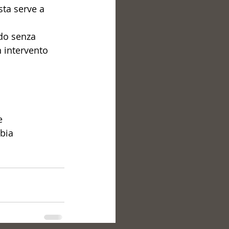
sta serve a 
do senza 
n intervento 
e
bia