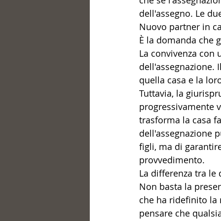
che se l'assegnazion
dell'assegno. Le du
Nuovo partner in cas
È la domanda che ge
La convivenza con
dell'assegnazione. Il
quella casa e la lor
Tuttavia, la giurisp
progressivamente va
trasforma la casa fa
dell'assegnazione p
figli, ma di garanti
provvedimento.
La differenza tra le
Non basta la presen
che ha ridefinito la
pensare che qualsias