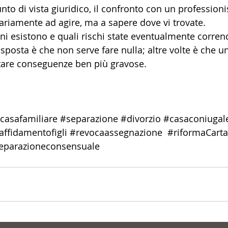
to di vista giuridico, il confronto con un professioni
riamente ad agire, ma a sapere dove vi trovate. 
oni esistono e quali rischi state eventualmente corren
risposta è che non serve fare nulla; altre volte è che u
tare conseguenze ben più gravose.
casafamiliare
#separazione
#divorzio
#casaconiugal
affidamentofigli
#revocaassegnazione
#riformaCarta
eparazioneconsensuale