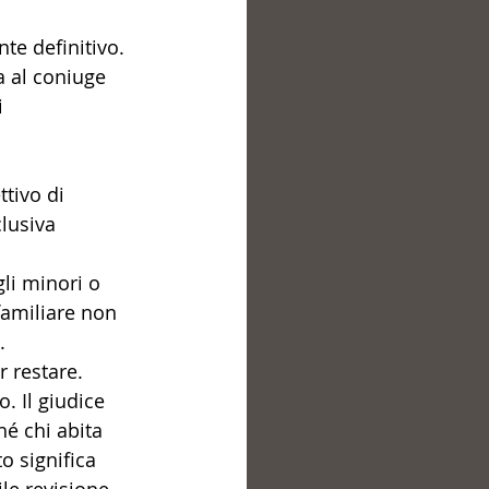
te definitivo.
a al coniuge 
 
ttivo di 
lusiva 
li minori o 
familiare non 
. 
r restare.
. Il giudice 
é chi abita 
o significa 