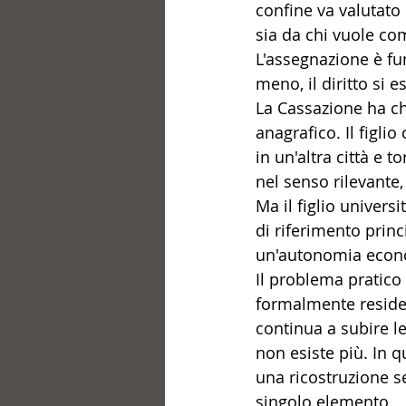
confine va valutato 
sia da chi vuole co
L'assegnazione è fu
meno, il diritto si
La Cassazione ha chi
anagrafico. Il figlio
in un'altra città e 
nel senso rilevante
Ma il figlio univers
di riferimento princ
un'autonomia econo
Il problema pratico 
formalmente residen
continua a subire 
non esiste più. In q
una ricostruzione se
singolo elemento.