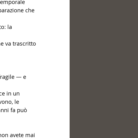
 temporale 
eparazione che 
o: la 
 va trascritto 
fragile — e 
ce in un 
vono, le 
nni fa può 
 non avete mai 