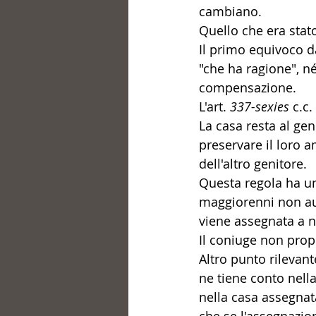
cambiano. 
Quello che era stat
Il primo equivoco da
"che ha ragione", 
compensazione. 
L'art. 
337-sexies
 c.c
La casa resta al gen
preservare il loro a
dell'altro genitore.
Questa regola ha un
maggiorenni non aut
viene assegnata a ne
Il coniuge non propr
Altro punto rilevan
ne tiene conto nell
nella casa assegnat