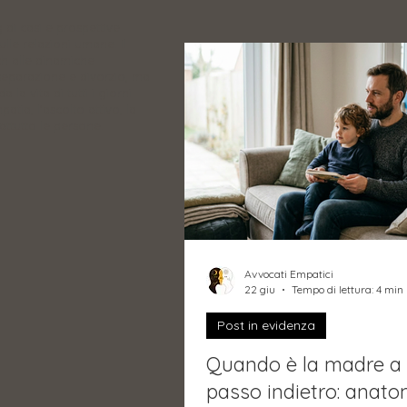
 di casi e prospettive
ulle relazioni umane. Il
ch alle dinamiche
separazione e divorzio, ma
 la vita di tutti i giorni
atia, l'ascolto attivo, la
ttutto le persone.
Avvocati Empatici
22 giu
Tempo di lettura: 4 min
Post in evidenza
Quando è la madre a 
passo indietro: anato