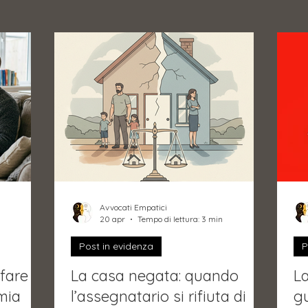
Avvocati Empatici
20 apr
Tempo di lettura: 3 min
Post in evidenza
P
fare
La casa negata: quando
La
mia
l’assegnatario si rifiuta di
gu