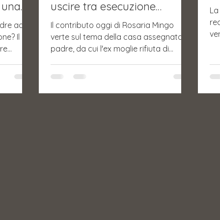
i una
uscire tra esecuzione
La 
forzata e stallo emotivo
re
dre ad
Il contributo oggi di Rosaria Mingo
vendett
ne? Il
verte sul tema della casa assegnata al
Ap
ore
padre, da cui l'ex moglie rifiuta di
e il
andarsene: il caso Marco tra
cronico,
esecuzione forzata, conflitto e minori.
sivo.
lla però
 il padre
motiva. Un
tare
igore
 Mingo nel