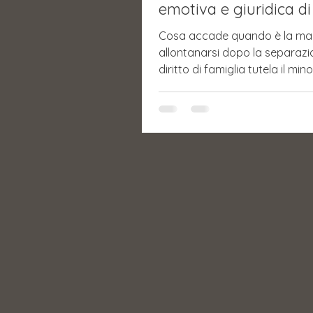
emotiva e giuridica d
scelta complessa
Cosa accade quando è la ma
allontanarsi dopo la separazio
diritto di famiglia tutela il min
collocandolo presso il padre. S
disinteresse materno diventa 
si può richiedere l'affido esclu
L'assenza affettiva non cance
l'obbligo di mantenimento. Per
la sfida è duplice: legale ed e
tema ancora tabù, da affron
senza giudizi, con empatia e r
giuridico. Ce ne parla Rosaria
suo nuovo contributo.