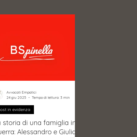
Avvocati Empatici
24 giu 2025
Tempo di lettura: 3 min
ost in evidenza
 storia di una famiglia in
erra: Alessandro e Giulia